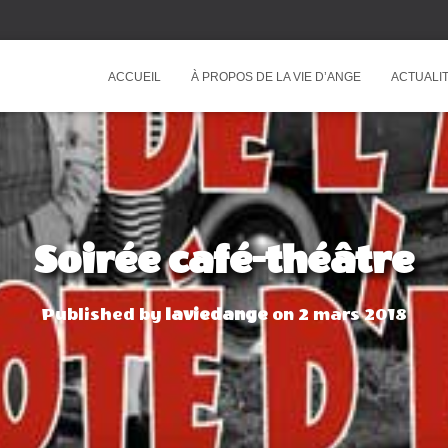
ACCUEIL
À PROPOS DE LA VIE D’ANGE
ACTUALIT
Soirée café-théâtre
Published by
laviedange
on
2 mars 2018