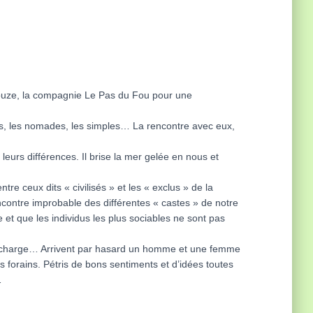
La Douze, la compagnie Le Pas du Fou pour une
sses, les nomades, les simples… La rencontre avec eux,
leurs différences. Il brise la mer gelée en nous et
e ceux dits « civilisés » et les « exclus » de la
encontre improbable des différentes « castes » de notre
et que les individus les plus sociables ne sont pas
e et décharge… Arrivent par hasard un homme et une femme
es forains. Pétris de bons sentiments et d’idées toutes
…