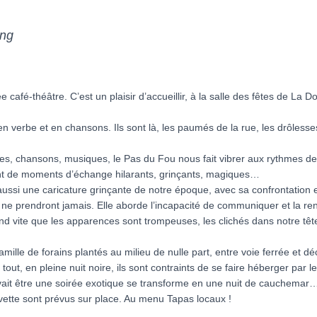
ing
ée café-théâtre. C’est un plaisir d’accueillir, à la salle des fêtes de 
s en verbe et en chansons. Ils sont là, les paumés de la rue, les drôle
xtes, chansons, musiques, le Pas du Fou nous fait vibrer aux rythmes de 
tant de moments d’échange hilarants, grinçants, magiques…
ssi une caricature grinçante de notre époque, avec sa confrontation entr
ls ne prendront jamais. Elle aborde l’incapacité de communiquer et la r
 vite que les apparences sont trompeuses, les clichés dans notre tête 
une famille de forains plantés au milieu de nulle part, entre voie ferré
ut, en pleine nuit noire, ils sont contraints de se faire héberger par l
devait être une soirée exotique se transforme en une nuit de cauchemar
ette sont prévus sur place. Au menu Tapas locaux !