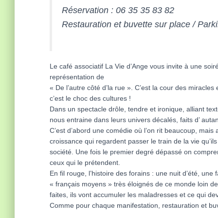
Réservation : 06 35 35 83 82
Restauration et buvette sur place / Park
Le café associatif La Vie d’Ange vous invite à une soir
représentation de
« De l’autre côté d’la rue ». C’est la cour des miracle
c’est le choc des cultures !
Dans un spectacle drôle, tendre et ironique, alliant te
nous entraine dans leurs univers décalés, faits d’ au
C’est d’abord une comédie où l’on rit beaucoup, mais au
croissance qui regardent passer le train de la vie qu’i
société. Une fois le premier degré dépassé on comprend
ceux qui le prétendent.
En fil rouge, l’histoire des forains : une nuit d’été, 
« français moyens » très éloignés de ce monde loin de to
faites, ils vont accumuler les maladresses et ce qui 
Comme pour chaque manifestation, restauration et buv