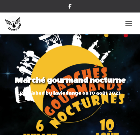
OUVRI
Marché gourmand nocturne
Published by
laviedange
on
10 août 2023