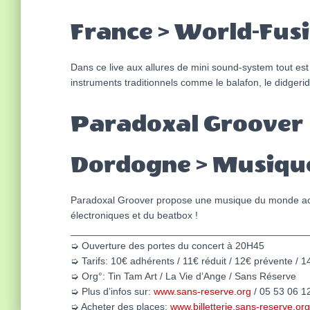
France > World-Fus
Dans ce live aux allures de mini sound-system tout est 
instruments traditionnels comme le balafon, le didgeri
Paradoxal Groover
Dordogne > Musiqu
Paradoxal Groover propose une musique du monde actue
électroniques et du beatbox !
___________________________________________
➭ Ouverture des portes du concert à 20H45
➭ Tarifs: 10€ adhérents / 11€ réduit / 12€ prévente / 1
➭ Org°: Tin Tam Art / La Vie d’Ange / Sans Réserve
➭ Plus d’infos sur:
www.sans-reserve.org
/ 05 53 06 1
➭ Acheter des places:
www.billetterie.sans-reserve.org