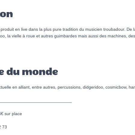
ion
produit en live dans la plus pure tradition du musicien troubadour. De 
doo, la vielle à roue et autres guimbardes mais aussi des machines, de
e du monde
lle en alliant, entre autres, percussions, didgeridoo, cosmicbow, h
______________________________
4€ sur place
2 73